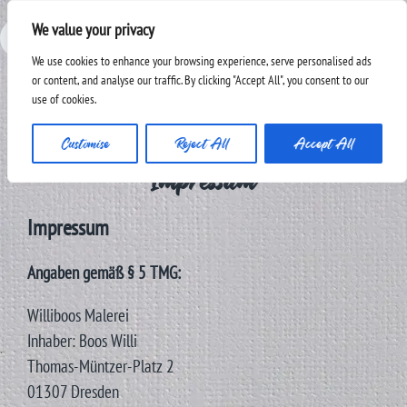
We value your privacy
F
i
W
Y
E
We use cookies to enhance your browsing experience, serve personalised ads
a
n
e
o
m
or content, and analyse our traffic. By clicking "Accept All", you consent to our
c
s
b
u
a
use of cookies.
Dr. Willi Boos Malerei
e
t
t
i
Menü
b
a
u
l
Customise
Reject All
Accept All
o
g
b
Impressum
o
r
e
k
a
m
Impressum
Angaben gemäß § 5 TMG:
Williboos Malerei
Inhaber: Boos Willi
Thomas-Müntzer-Platz 2
01307 Dresden